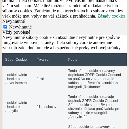
stránku. Tieto cookies budú uložené vo vašom prehliadači iba s
vaším súhlasom. Máte tiež možnosť zamietnuť ukladanie týchto
súborov cookies. Zamietnutie niektorých z týchto súborov cookies
však môže mať vplyv na váš zážitok z prehliadania.
Zásady cookies
Nevyhnutné
Nevyhnutné
Vždy povolené
Nevyhnutné súbory cookie sú absolútne nevyhnutné pre správne
fungovanie webovej stránky. Tieto súbory cookie anonymne
zaisťujú základné funkcie a bezpečnostné prvky webovej stránky.
Súbor Cookie
Trvanie
Popis
Tento súbor cookie nastavený
cookielawinfo-
doplnkom GDPR Cookie Consent
checkbox-
1 rok
sa používa na zaznamenanie
advertisement
súhlasu používateľa s cookies v
kategórii „Reklamné“.
Tento súbor cookie nastavuje
doplnok GDPR Cookie Consent.
cookielawinfo-
Súbor cookie sa používa na
checkbox-
11 mesiacov
uloženie súhlasu používateľa pre
analytics
súbory cookie v kategórii
„Analytické“.
Súbor cookie je nastavený na