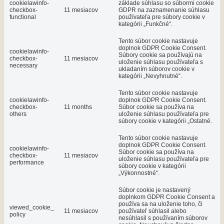
cookielawinfo-
základe súhlasu so súbormi cookie
checkbox-
11 mesiacov
GDPR na zaznamenanie súhlasu
functional
používateľa pre súbory cookie v
kategórii „Funkčné“.
Tento súbor cookie nastavuje
doplnok GDPR Cookie Consent.
cookielawinfo-
Súbory cookie sa používajú na
checkbox-
11 mesiacov
uloženie súhlasu používateľa s
necessary
ukladaním súborov cookie v
kategórii „Nevyhnutné“.
Tento súbor cookie nastavuje
cookielawinfo-
doplnok GDPR Cookie Consent.
checkbox-
11 months
Súbor cookie sa používa na
others
uloženie súhlasu používateľa pre
súbory cookie v kategórii „Ostatné.
Tento súbor cookie nastavuje
doplnok GDPR Cookie Consent.
cookielawinfo-
Súbor cookie sa používa na
checkbox-
11 mesiacov
uloženie súhlasu používateľa pre
performance
súbory cookie v kategórii
„Výkonnostné“.
Súbor cookie je nastavený
doplnkom GDPR Cookie Consent a
používa sa na uloženie toho, či
viewed_cookie_
11 mesiacov
používateľ súhlasil alebo
policy
nesúhlasil s používaním súborov