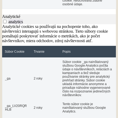
cookie. Neuchováva žiadne
osobné údaje.
Analytické
analytics
Analytické cookies sa používajú na pochopenie toho, ako
návštevníci interagujú s webovou stránkou. Tieto súbory cookie
pomáhajú poskytovať informácie o metrikách, ako je počet
návštevníkov, miera odchodov, zdroj návštevnosti atď.
Súbor Cookie
Trvanie
Popis
Súbor cookie _ga nainštalovaný
službou Google Analytics počíta
údaje o návštevníkoch, reláciách a
kampaniach a tiež sleduje
používanie stránky pre analytický
_ga
2 roky
prehľad stránky. Súbor cookie
ukladá informácie anonymne a
priraďuje náhodne vygenerované
číslo na rozpoznanie jedinečných
návštevníkov.
Tento súbor cookie je
_ga_LV20RQR
2 roky
nainštalovaný službou Google
HLB
Analytics.