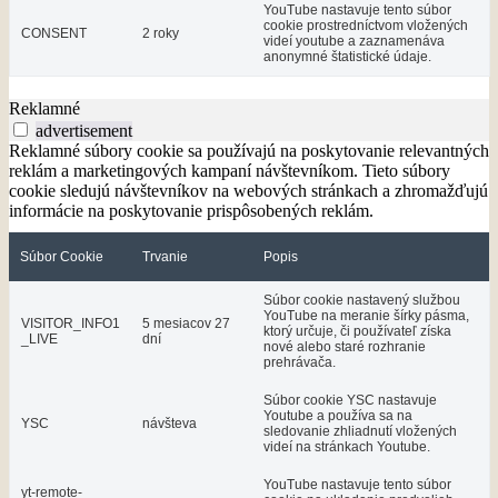
YouTube nastavuje tento súbor
cookie prostredníctvom vložených
CONSENT
2 roky
videí youtube a zaznamenáva
anonymné štatistické údaje.
Reklamné
advertisement
Reklamné súbory cookie sa používajú na poskytovanie relevantných
reklám a marketingových kampaní návštevníkom. Tieto súbory
cookie sledujú návštevníkov na webových stránkach a zhromažďujú
informácie na poskytovanie prispôsobených reklám.
Súbor Cookie
Trvanie
Popis
Súbor cookie nastavený službou
YouTube na meranie šírky pásma,
VISITOR_INFO1
5 mesiacov 27
ktorý určuje, či používateľ získa
_LIVE
dní
nové alebo staré rozhranie
prehrávača.
Súbor cookie YSC nastavuje
Youtube a používa sa na
YSC
návšteva
sledovanie zhliadnutí vložených
videí na stránkach Youtube.
YouTube nastavuje tento súbor
yt-remote-