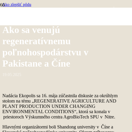
Ako zlepšiť pôdu
Ako sa venujú regeneratívnemu poľnohospodárstvu v Pakistane a Číne
Ako sa venujú
regeneratívnemu
poľnohospodárstvu v
Pakistane a Číne
19.05.2025
Nadácia
Ekopolis
sa 16. mája zúčastnila diskusie za okrúhlym
stolom
na tému „
REGENERATIVE AGRICULTURE AND
PLANT PRODUCTION UNDER CHANGING
ENVIRONMENTAL CONDITIONS
“, ktorá sa konala v
priestoroch Výskumného centra
AgroBioTech
SPU v Nitre.
Hlavnými organizátormi boli
Shandong
university
v Číne a