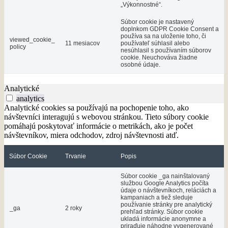
„Výkonnostné“.
Súbor cookie je nastavený
doplnkom GDPR Cookie Consent a
používa sa na uloženie toho, či
viewed_cookie_
11 mesiacov
používateľ súhlasil alebo
policy
nesúhlasil s používaním súborov
cookie. Neuchováva žiadne
osobné údaje.
Analytické
analytics
Analytické cookies sa používajú na pochopenie toho, ako
návštevníci interagujú s webovou stránkou. Tieto súbory cookie
pomáhajú poskytovať informácie o metrikách, ako je počet
návštevníkov, miera odchodov, zdroj návštevnosti atď.
Súbor Cookie
Trvanie
Popis
Súbor cookie _ga nainštalovaný
službou Google Analytics počíta
údaje o návštevníkoch, reláciách a
kampaniach a tiež sleduje
používanie stránky pre analytický
_ga
2 roky
prehľad stránky. Súbor cookie
ukladá informácie anonymne a
priraďuje náhodne vygenerované