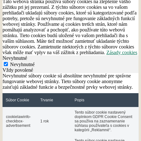
Táto webová stránka používa súbory cookies na zlepšenie vášho
zážitku pri jej prezeraní. Z týchto súborov cookies sa vo vašom
prehliadači ukladajú súbory cookies, ktoré sú kategorizované podľa
potreby, pretože sú nevyhnutné pre fungovanie základných funkcií
webovej stránky. Používame aj cookies tretích strán, ktoré nám
pomáhajú analyzovať a pochopiť, ako používate túto webovú
stránku. Tieto cookies budú uložené vo vašom prehliadači iba s
vaším súhlasom. Máte tiež možnosť zamietnuť ukladanie týchto
súborov cookies. Zamietnutie niektorých z týchto súborov cookies
však môže mať vplyv na váš zážitok z prehliadania.
Zásady cookies
Nevyhnutné
Nevyhnutné
Vždy povolené
Nevyhnutné súbory cookie sú absolútne nevyhnutné pre správne
fungovanie webovej stránky. Tieto súbory cookie anonymne
zaisťujú základné funkcie a bezpečnostné prvky webovej stránky.
Súbor Cookie
Trvanie
Popis
Tento súbor cookie nastavený
cookielawinfo-
doplnkom GDPR Cookie Consent
checkbox-
1 rok
sa používa na zaznamenanie
advertisement
súhlasu používateľa s cookies v
kategórii „Reklamné“.
Tento súbor cookie nastavuje