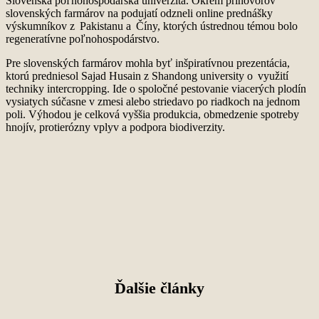
Slovenská poľnoh
o
spodárska univerzita. Okrem
príhovorov
slovenských farmárov na podujatí
odzneli
online prednášky
výskumníkov z Pakistanu a Číny, ktorých ústrednou témou bolo
reg
e
neratív
n
e
poľnohospodárstvo.
Pre slovenských farmárov mohla byť inšpiratívn
ou
prezentácia,
ktorú predniesol
Sajad
Husain
z
Shandong
univer
s
ity
o využití
techniky
i
ntercropping
. Ide o
spol
o
čné p
e
stov
anie
v
iacerých
plod
ín
vys
iatych
s
účasne v zmesi alebo striedavo
po riadkoch na jednom
poli
.
Výhodou je
celková v
yšš
ia produkcia
, o
b
me
d
zen
ie
spot
r
eby
hnoj
í
v, protier
ó
zn
y vplyv
a podpora biodiverzity.
Ďalšie články