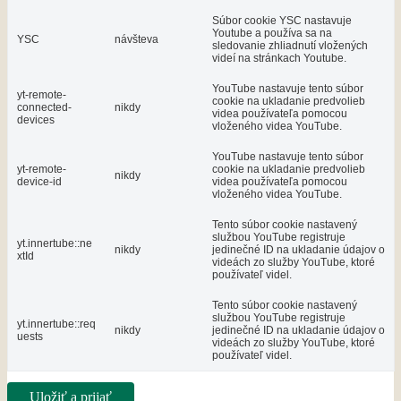
Súbor cookie YSC nastavuje
Youtube a používa sa na
YSC
návšteva
sledovanie zhliadnutí vložených
videí na stránkach Youtube.
YouTube nastavuje tento súbor
yt-remote-
cookie na ukladanie predvolieb
connected-
nikdy
videa používateľa pomocou
devices
vloženého videa YouTube.
YouTube nastavuje tento súbor
yt-remote-
cookie na ukladanie predvolieb
nikdy
device-id
videa používateľa pomocou
vloženého videa YouTube.
Tento súbor cookie nastavený
službou YouTube registruje
yt.innertube::ne
nikdy
jedinečné ID na ukladanie údajov o
xtId
videách zo služby YouTube, ktoré
používateľ videl.
Tento súbor cookie nastavený
službou YouTube registruje
yt.innertube::req
nikdy
jedinečné ID na ukladanie údajov o
uests
videách zo služby YouTube, ktoré
používateľ videl.
Uložiť a prijať