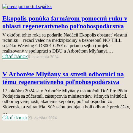
Ekopolis ponúka farmárom pomocnú ruku v
oblasti regeneratívneho poľnohospodárstva
V októbri tohto roka sa podarilo Nadácii Ekopolis obstarať vlastnú
techniku – rezací valec na medziplodiny a bezorebnú NO-TILL
sejačku Weaving GD3001 G&F na priamu sejbu (projekt
realizovaný v spolupráci s DBU a Arborétom Mlyňany).…
Čítať článok
8. novembra 2024
V Arboréte Mlyňany sa stretli odborníci na
tému regeneratívneho poľnohospodárstva
17. októbra 2024 sa v Arboréte Mlyňany uskutočnil Deň Pre Pôdu.
Podujatia sa zúčastnili zástupcovia ministerstiev, štátnych inštitúcií,
odbornej verejnosti, akademickej obce, poľnohospodári zo
Slovenska a zahraničia. Súčasťou podujatia boli odborné prednášky,
…
Čítať článok
23. októbra 2024