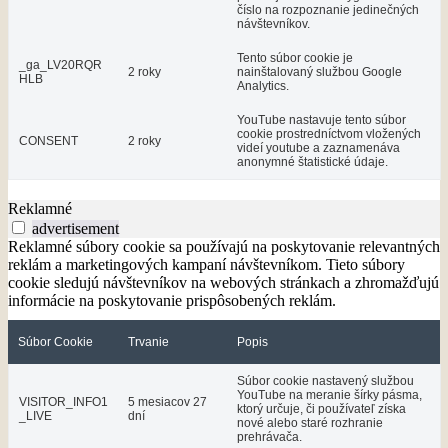
číslo na rozpoznanie jedinečných
návštevníkov.
Tento súbor cookie je
_ga_LV20RQR
2 roky
nainštalovaný službou Google
HLB
Analytics.
YouTube nastavuje tento súbor
cookie prostredníctvom vložených
CONSENT
2 roky
videí youtube a zaznamenáva
anonymné štatistické údaje.
Reklamné
advertisement
Reklamné súbory cookie sa používajú na poskytovanie relevantných
reklám a marketingových kampaní návštevníkom. Tieto súbory
cookie sledujú návštevníkov na webových stránkach a zhromažďujú
informácie na poskytovanie prispôsobených reklám.
Súbor Cookie
Trvanie
Popis
Súbor cookie nastavený službou
YouTube na meranie šírky pásma,
VISITOR_INFO1
5 mesiacov 27
ktorý určuje, či používateľ získa
_LIVE
dní
nové alebo staré rozhranie
prehrávača.