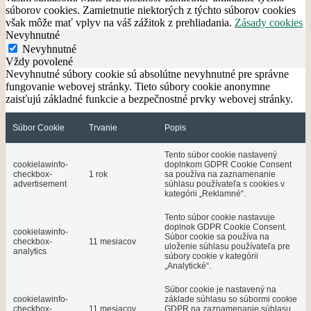
súborov cookies. Zamietnutie niektorých z týchto súborov cookies
však môže mať vplyv na váš zážitok z prehliadania.
Zásady cookies
Nevyhnutné
Nevyhnutné
Vždy povolené
Nevyhnutné súbory cookie sú absolútne nevyhnutné pre správne
fungovanie webovej stránky. Tieto súbory cookie anonymne
zaisťujú základné funkcie a bezpečnostné prvky webovej stránky.
Súbor Cookie
Trvanie
Popis
Tento súbor cookie nastavený
cookielawinfo-
doplnkom GDPR Cookie Consent
checkbox-
1 rok
sa používa na zaznamenanie
advertisement
súhlasu používateľa s cookies v
kategórii „Reklamné“.
Tento súbor cookie nastavuje
doplnok GDPR Cookie Consent.
cookielawinfo-
Súbor cookie sa používa na
checkbox-
11 mesiacov
uloženie súhlasu používateľa pre
analytics
súbory cookie v kategórii
„Analytické“.
Súbor cookie je nastavený na
cookielawinfo-
základe súhlasu so súbormi cookie
checkbox-
11 mesiacov
GDPR na zaznamenanie súhlasu