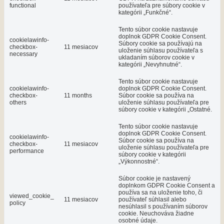
functional
používateľa pre súbory cookie v
kategórii „Funkčné“.
Tento súbor cookie nastavuje
doplnok GDPR Cookie Consent.
cookielawinfo-
Súbory cookie sa používajú na
checkbox-
11 mesiacov
uloženie súhlasu používateľa s
necessary
ukladaním súborov cookie v
kategórii „Nevyhnutné“.
Tento súbor cookie nastavuje
cookielawinfo-
doplnok GDPR Cookie Consent.
checkbox-
11 months
Súbor cookie sa používa na
others
uloženie súhlasu používateľa pre
súbory cookie v kategórii „Ostatné.
Tento súbor cookie nastavuje
doplnok GDPR Cookie Consent.
cookielawinfo-
Súbor cookie sa používa na
checkbox-
11 mesiacov
uloženie súhlasu používateľa pre
performance
súbory cookie v kategórii
„Výkonnostné“.
Súbor cookie je nastavený
doplnkom GDPR Cookie Consent a
používa sa na uloženie toho, či
viewed_cookie_
11 mesiacov
používateľ súhlasil alebo
policy
nesúhlasil s používaním súborov
cookie. Neuchováva žiadne
osobné údaje.