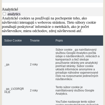
Analytické
analytics
Analytické cookies sa používajú na pochopenie toho, ako
návštevníci interagujú s webovou stránkou. Tieto súbory cookie
pomáhajú poskytovať informácie o metrikách, ako je počet
návštevníkov, miera odchodov, zdroj návštevnosti atď.
Súbor Cookie
Trvanie
Popis
Súbor cookie _ga nainštalovaný
službou Google Analytics počíta
údaje o návštevníkoch, reláciách a
kampaniach a tiež sleduje
používanie stránky pre analytický
_ga
2 roky
prehľad stránky. Súbor cookie
ukladá informácie anonymne a
priraďuje náhodne vygenerované
číslo na rozpoznanie jedinečných
návštevníkov.
Tento súbor cookie je
_ga_LV20RQR
2 roky
nainštalovaný službou Google
HLB
Analytics.
YouTube nastavuje tento súbor