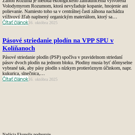
Záhon Rozuma je metóda ekologického záhradníčenia vytvorená
Volodymyrom Rozumom, ktorá nevyžaduje kopanie, hnojenie ani
polievanie. Namiesto toho sa v centrálnej časti záhona nachádza
výživový žľab naplnený organickým materiálom, ktorý sa…
Čítať článok
16. októbra 2025
Pásové striedanie plodín na VPP SPU v
Kolíňanoch
Pásové striedanie plodín (PSP) spočíva v pravidelnom striedaní
pásov dvoch plodín na jednom bloku. Plodiny musia byť dômyselne
vybrané tak, aby pásy plodín s nízkym protieróznym účinkom, napr.
kukurica, slnečnica,…
Čítať článok
16. októbra 2025
Nadácia Ekopolis podporuje