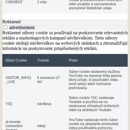
cookie prostredníctvom vložených
CONSENT
2 roky
videí youtube a zaznamenáva
anonymné štatistické údaje.
Reklamné
advertisement
Reklamné súbory cookie sa používajú na poskytovanie relevantných
reklám a marketingových kampaní návštevníkom. Tieto súbory
cookie sledujú návštevníkov na webových stránkach a zhromažďujú
informácie na poskytovanie prispôsobených reklám.
Súbor Cookie
Trvanie
Popis
Súbor cookie nastavený službou
YouTube na meranie šírky pásma,
VISITOR_INFO1
5 mesiacov 27
ktorý určuje, či používateľ získa
_LIVE
dní
nové alebo staré rozhranie
prehrávača.
Súbor cookie YSC nastavuje
Youtube a používa sa na
YSC
návšteva
sledovanie zhliadnutí vložených
videí na stránkach Youtube.
YouTube nastavuje tento súbor
yt-remote-
cookie na ukladanie predvolieb
connected-
nikdy
videa používateľa pomocou