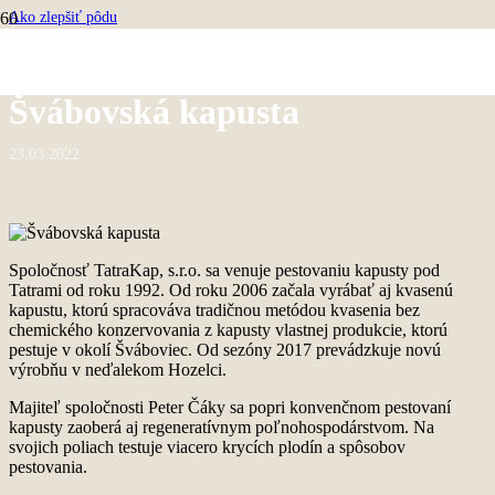
Ako zlepšiť pôdu
Švábovská kapusta
Švábovská kapusta
23.03.2022
Spoločnosť TatraKap, s.r.o. sa venuje pestovaniu kapusty pod
Tatrami od roku 1992. Od roku 2006 začala vyrábať aj kvasenú
kapustu, ktorú spracováva tradičnou metódou kvasenia bez
chemického konzervovania z kapusty vlastnej produkcie, ktorú
pestuje v okolí Šváboviec. Od sezóny 2017 prevádzkuje novú
výrobňu v neďalekom Hozelci.
Majiteľ spoločnosti Peter Čáky sa popri konvenčnom pestovaní
kapusty zaoberá aj regeneratívnym poľnohospodárstvom. Na
svojich poliach testuje viacero krycích plodín a spôsobov
pestovania.